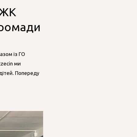
 ЖК
громади
азом із ГО
zecin ми
дітей. Попереду