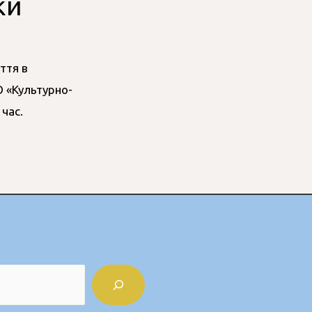
ки
ття в
О «Культурно-
час.