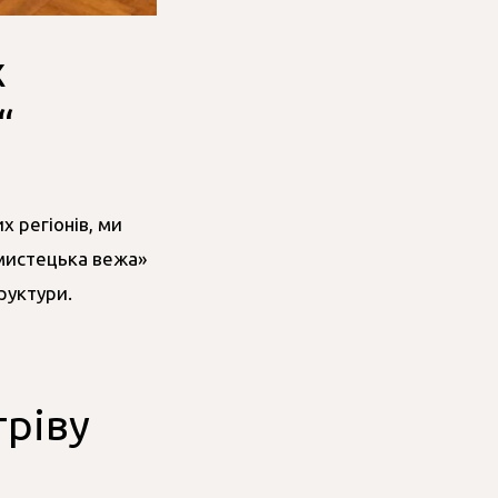
х
“
х регіонів, ми
-мистецька вежа»
руктури.
гріву