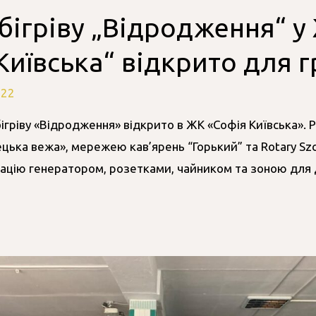
бігріву „Відродження“ у
Київська“ відкрито для 
022
ігріву «Відродження» відкрито в ЖК «Софія Київська». Р
цька вежа», мережею кав’ярень “Горький” та Rotary Szc
ацію генератором, розетками, чайником та зоною для 