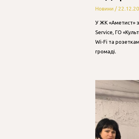
Новини
/
22.12.2
У ЖК «Аметист» з
Service, ГО «Кул
Wi-Fi та розетка
громаді.