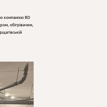
ою компанією BD
ром, обігрівачем,
орщагівській