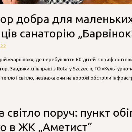
тор добра для маленьки
ів санаторію „Барвінок
022
рій «Барвінок», де перебувають 60 дітей з прифронтови
ор. Завдяки співпраці з Rotary Szczecin, ГО «Культурно
 тепло і світло, незважаючи на ворожі обстріли інфраст
а світло поруч: пункт обі
о в ЖК „Аметист“