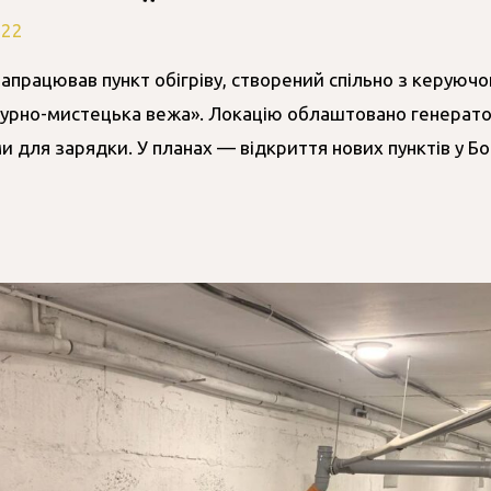
022
апрацював пункт обігріву, створений спільно з керуюч
ьтурно-мистецька вежа». Локацію облаштовано генерато
ми для зарядки. У планах — відкриття нових пунктів у Б