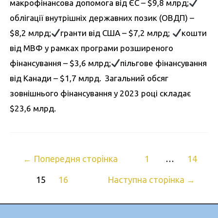
макрофінансова допомога від ЄС – $9,8 млрд;
облігації внутрішніх державних позик (ОВДП) –
$8,2 млрд;
гранти від США – $7,2 млрд;
кошти
від МВФ у рамках програми розширеного
фінансування – $3,6 млрд;
пільгове фінансування
від Канади – $1,7 млрд. Загальний обсяг
зовнішнього фінансування у 2023 році складає
$23,6 млрд.
←
Попередня сторінка
1
…
14
15
16
Наступна сторінка
→