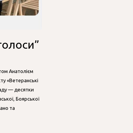
голоси”
ртом Анатолієм
ту «Ветеранські
заду — десятки
ської, Боярської
ано та