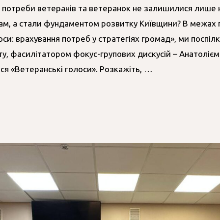
 потреби ветеранів та ветеранок не залишилися лише н
ам, а стали фундаментом розвитку Київщини? В межах 
оси: врахування потреб у стратегіях громад», ми поспіл
у, фасилітатором фокус-групових дискусій – Анатоліє
ся «Ветеранські голоси». Розкажіть, …