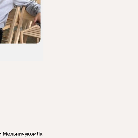
єм МельничукомЯк