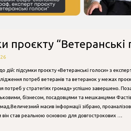
и проєкту “Ветеранські 
026
до дій: підсумки проєкту «Ветеранські голоси» з експе
ідження потреб ветеранів та ветеранок у межах проєк
ня потреб у стратегіях громад» успішно завершено. По
йськовими, бізнесом, посадовцями та мешканцями Фастів
омад.Величезний масив інформації зібрано, проаналізов
и він став реальною основою для довгострокових …