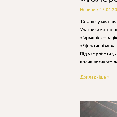
Новини
/
15.01.2
15 січня у місті
Учасниками трені
«Гармонія» – заці
«Ефективні механ
Під час роботи у
вплив воєнного д
Докладніше »