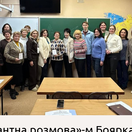
антна розмова»-м.Боярк