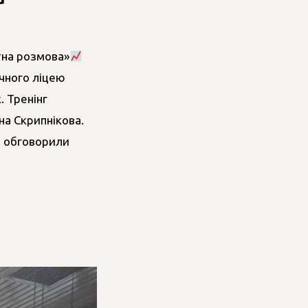
нтна розмова»
ічного ліцею
. Тренінг
на Скрипнікова.
, обговорили