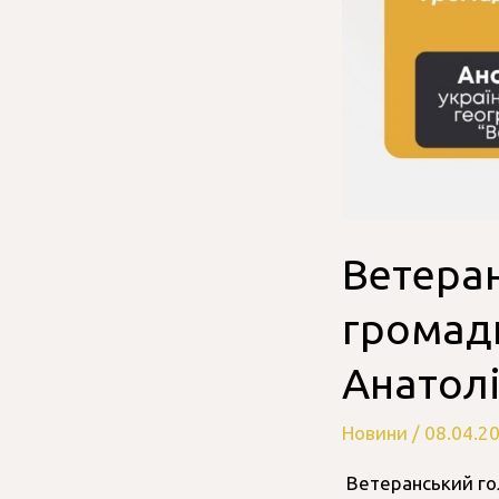
Ветеран
громади
Анатол
Новини
/
08.04.2
Ветеранський гол