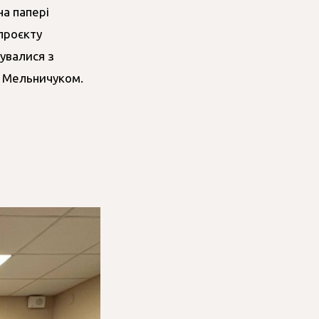
а папері
проєкту
кувалися з
м Мельничуком.