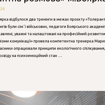
026
 Боярка відбулося два тренінги в межах проєкту «Толера
нгів були сімʼї військових, педагоги Боярського академ
кавлені, уважні та налаштовані на професійний розвиток
ізми комунікації» провела компетентна тренерка Мари
часники опрацювали принципи екологічного спілкування
освіду на психоемоційний стан …