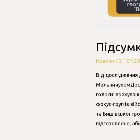
Підсумк
Новини
/
21.07.2
Від дослідження 
МельничукомДосл
голоси: врахуван
фокус-груп із ві
та Бишівської гр
підготовлено, аб