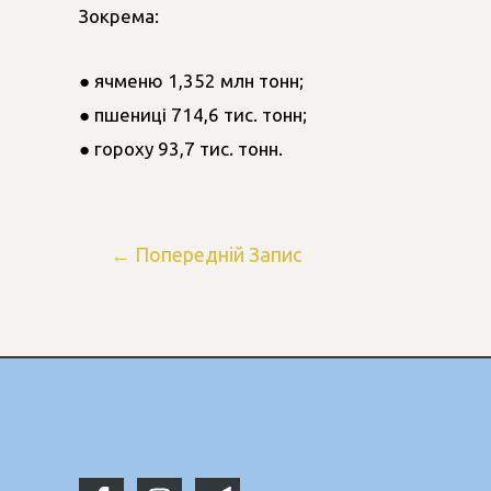
Зокрема:
● ячменю 1,352 млн тонн;
● пшениці 714,6 тис. тонн;
● гороху 93,7 тис. тонн.
←
Попередній Запис