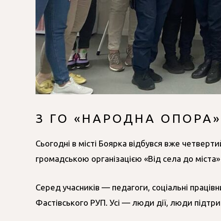
З ГО «НАРОДНА ОПОРА»
Сьогодні в місті Боярка відбувся вже четверт
громадською організацією «Від села до міста»
Серед учасників — педагоги, соціальні праців
Фастівського РУП. Усі — люди дії, люди підтри