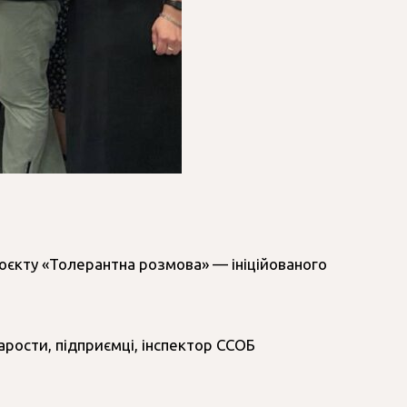
роєкту «Толерантна розмова» — ініційованого
арости, підприємці, інспектор ССОБ