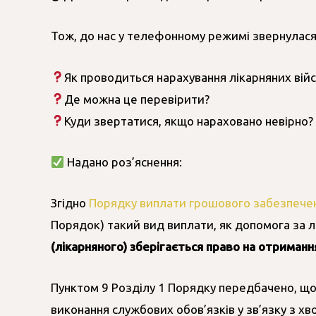
Тож, до нас у телефонному режимі звернулася
Як проводиться нарахування лікарняних ві
Де можна це перевірити?
Куди звертатися, якщо нараховано невірно?
Надано роз’яснення:
Згідно
Порядку виплати грошового забезпечен
Порядок) такий вид виплати, як допомога за 
(лікарняного) зберігається право на отриман
Пунктом 9 Розділу 1 Порядку передбачено, що
виконання службових обов’язків у зв’язку з хво