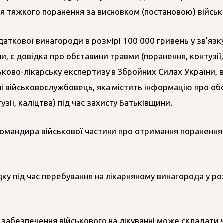
ля тяжкого поранення за висновком (постановою) військо
аткової винагороди в розмірі 100 000 гривень у зв’язк
и, є довідка про обставини травми (поранення, контузії,
ково-лікарську експертизу в Збройних Силах України, 
і військовослужбовець, яка містить інформацію про о
ії, каліцтва) під час захисту Батьківщини.
омандира військової частини про отримання поранення (
ядку під час перебування на лікарняному винагорода у р
абезпечення військового на лікуванні може складати ч