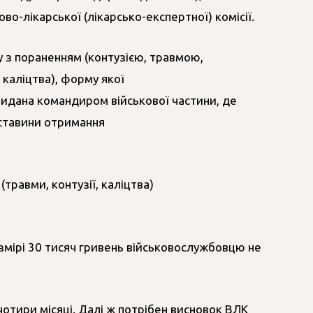
во-лікарської (лікарсько-експертної) комісії.
у з пораненням (контузією, травмою,
 каліцтва), форму якої
видана командиром військової частини, де
бставини отримання
травми, контузії, каліцтва)
озмірі 30 тисяч гривень військовослужбовцю не
отири місяці. Далі ж потрібен висновок ВЛК