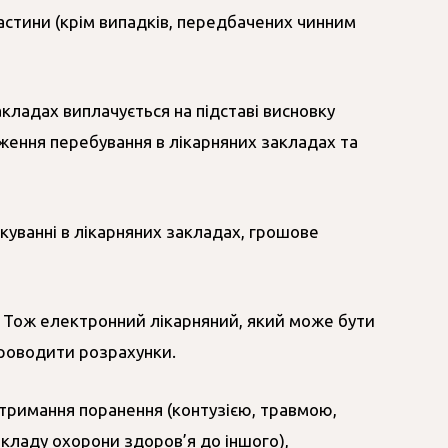
 частини (крім випадків, передбачених чинним
кладах виплачується на підставі висновку
вження перебування в лікарняних закладах та
ікуванні в лікарняних закладах, грошове
. Тож електронний лікарняний, який може бути
проводити розрахунки.
 отримання поранення (контузією, травмою,
акладу охорони здоров’я до іншого),