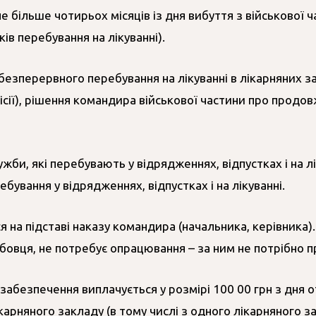
не більше чотирьох місяців із дня вибуття з військової
ів перебування на лікуванні).
безперервного перебування на лікуванні в лікарняних за
місії), рішення командира військової частини про продо
би, які перебувають у відрядженнях, відпустках і на л
бування у відрядженнях, відпустках і на лікуванні.
 на підставі наказу командира (начальника, керівника)
овця, не потребує опрацювання – за ним не потрібно 
е забезпечення виплачується у розмірі 100 00 грн з дня
арняного закладу (в тому числі з одного лікарняного з