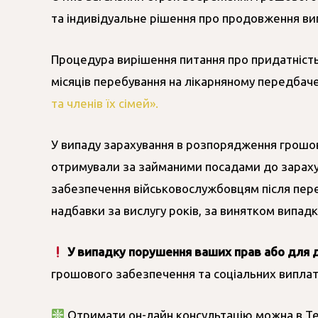
та індивідуальне рішення про продовження ви
Процедура вирішення питання про придатність
місяців перебування на лікарняному передбачен
та членів їх сімей».
У випаду зарахування в розпорядження грошов
отримували за займаними посадами до зарахува
забезпечення військовослужбовцям після переб
надбавки за вислугу років, за винятком випад
У випадку порушення ваших прав або для 
грошового забезпечення та соціальних випла
Отримати он-лайн консультацію можна в Т