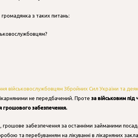
 громадянка з таких питань:
йськовослужбовцям?
ня військовослужбовцям Збройних Сил України та деяк
лікарняними не передбачений. Проте
за військовим під
ня грошового забезпечення.
, грошове забезпечення за останніми займаними посада
робою та перебуванням на лікуванні в лікарняних заклада