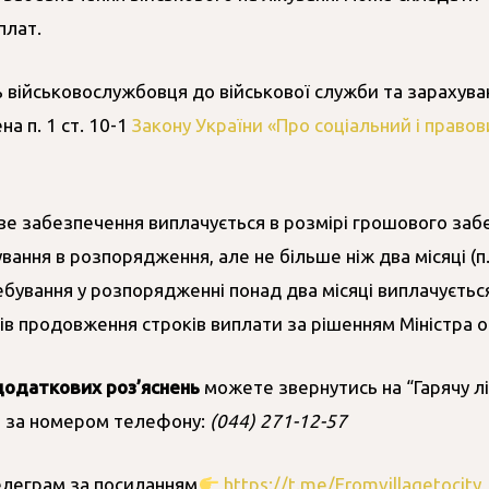
плат.
 військовослужбовця до військової служби та зарахува
а п. 1 ст. 10-1
Закону України «Про соціальний і право
е забезпечення виплачується в розмірі грошового заб
ння в розпорядження, але не більше ніж два місяці (п
ування у розпорядженні понад два місяці виплачується
ків продовження строків виплати за рішенням Міністра 
додаткових роз’яснень
можете звернутись на “Гарячу л
т за номером телефону:
(044) 271-12-57
елеграм за посиланням
https://t.me/Fromvillagetocity