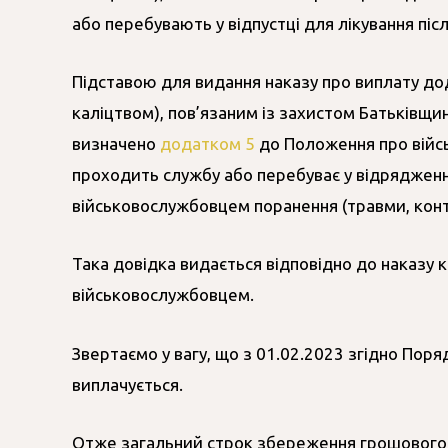
або перебувають у відпустці для лікування піс
Підставою для видання наказу про виплату дод
каліцтвом), пов’язаним із захистом Батьківщин
визначено
додатком 5
до Положення про війсь
проходить службу або перебуває у відрядженн
військовослужбовцем поранення (травми, контуз
Така довідка видається відповідно до наказу к
військовослужбовцем.
Звертаємо у вагу, що з 01.02.2023 згідно Пор
виплачується.
Отже загальний строк збереження грошового з