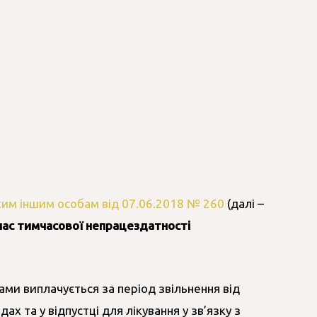
им іншим особам від 07.06.2018 № 260
(далі –
 час тимчасової непрацездатності
ми виплачується за період звільнення від
х та у відпустці для лікування у зв’язку з