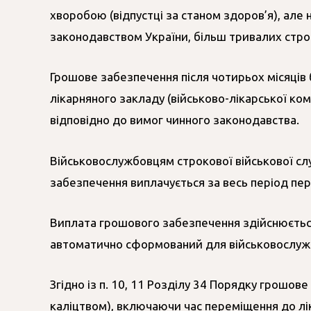
хворобою (відпустці за станом здоров’я), але 
законодавством України, більш тривалих строк
Грошове забезпечення після чотирьох місяців 
лікарняного закладу (військово-лікарської ко
відповідно до вимог чинного законодавства.
Військовослужбовцям строкової військової служ
забезпечення виплачується за весь період пере
Виплата грошового забезпечення здійснюється
автоматично сформований для військовослужб
Згідно із п. 10, 11 Розділу 34 Порядку грошов
каліцтвом), включаючи час переміщення до лік