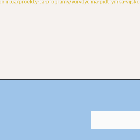
on.in.ua/proekty-ta-programy/yurydychna-pidtrymka-vijsk