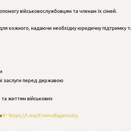
опомогу військовослужбовцям та членам їх сімей.
ля кожного, надаючи необхідну юридичну підтримку та 
и
ві заслуги перед державою
ю та життям військових
м
https://t.me/Fromvillagetocity