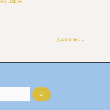
ovosluzhbov/
Далі Запис
→