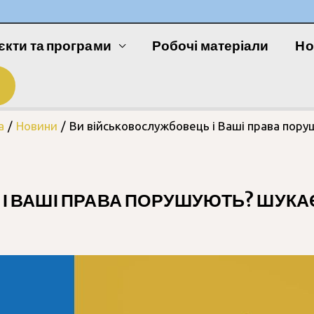
єкти та програми
Робочі матеріали
Но
а
Новини
Ви військовослужбовець і Ваші права пору
І ВАШІ ПРАВА ПОРУШУЮТЬ? ШУК